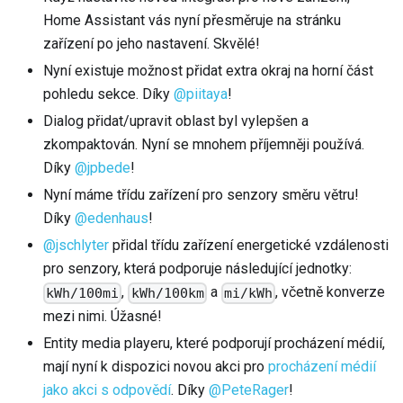
Home Assistant vás nyní přesměruje na stránku
zařízení po jeho nastavení. Skvělé!
Nyní existuje možnost přidat extra okraj na horní část
pohledu sekce. Díky
@piitaya
!
Dialog přidat/upravit oblast byl vylepšen a
zkompaktován. Nyní se mnohem příjemněji používá.
Díky
@jpbede
!
Nyní máme třídu zařízení pro senzory směru větru!
Díky
@edenhaus
!
@jschlyter
přidal třídu zařízení energetické vzdálenosti
pro senzory, která podporuje následující jednotky:
,
a
, včetně konverze
kWh/100mi
kWh/100km
mi/kWh
mezi nimi. Úžasné!
Entity media playeru, které podporují procházení médií,
mají nyní k dispozici novou akci pro
procházení médií
jako akci s odpovědí
. Díky
@PeteRager
!