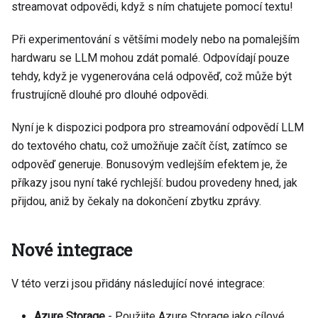
streamovat odpovědi, když s ním chatujete pomocí textu!
Při experimentování s většími modely nebo na pomalejším
hardwaru se LLM mohou zdát pomalé. Odpovídají pouze
tehdy, když je vygenerována celá odpověď, což může být
frustrujícně dlouhé pro dlouhé odpovědi.
Nyní je k dispozici podpora pro streamování odpovědí LLM
do textového chatu, což umožňuje začít číst, zatímco se
odpověď generuje. Bonusovým vedlejším efektem je, že
příkazy jsou nyní také rychlejší: budou provedeny hned, jak
přijdou, aniž by čekaly na dokončení zbytku zprávy.
Nové integrace
V této verzi jsou přidány následující nové integrace:
Azure Storage
- Použijte Azure Storage jako cílové