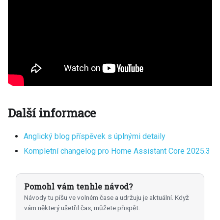
Další informace
Anglický blog příspěvek s úplnými detaily
Kompletní changelog pro Home Assistant Core 2025.3
Pomohl vám tenhle návod?
Návody tu píšu ve volném čase a udržuju je aktuální. Když
vám některý ušetřil čas, můžete přispět.