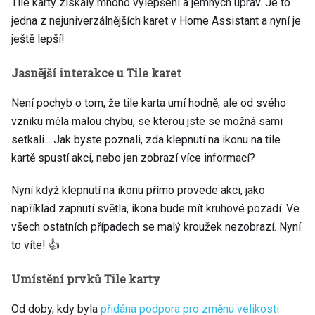
Tile karty získaly mnoho vylepšení a jemných úprav. Je to
jedna z nejuniverzálnějších karet v Home Assistant a nyní je
ještě lepší!
Jasnější interakce u Tile karet
Není pochyb o tom, že tile karta umí hodně, ale od svého
vzniku měla malou chybu, se kterou jste se možná sami
setkali... Jak byste poznali, zda klepnutí na ikonu na tile
kartě spustí akci, nebo jen zobrazí více informací?
Nyní když klepnutí na ikonu přímo provede akci, jako
například zapnutí světla, ikona bude mít kruhové pozadí. Ve
všech ostatních případech se malý kroužek nezobrazí. Nyní
to víte! 👍
Umístění prvků Tile karty
Od doby, kdy byla
přidána podpora pro změnu velikosti