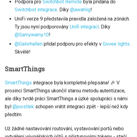
Podpora pro
Switchbot Remote
byla přidána do
Switchbot integrace
. Díky
@awahlig
!
UniFi verze 9 představila pravidla založená na zónách.
Ty jsou nyní podporovány
Unifi integrací
. Díky
@Samywamy10
!
@Galorhallen
přidal podporu pro efekty v
Govee lights
.
Skvělé!
SmartThings
SmartThings
integrace byla kompletně přepsána! 🎉 V
prosinci SmartThings ukončil starou metodu autentizace,
ale díky tvrdé práci SmartThings a úzké spolupráci s námi
byl
@joostlek
schopen vrátit integraci zpět - lepší než kdy
předtím.
Už žádné nastavování routování, vystavování portů nebo
vytváření vývojářských účtů s přístupovými tokeny - stačí