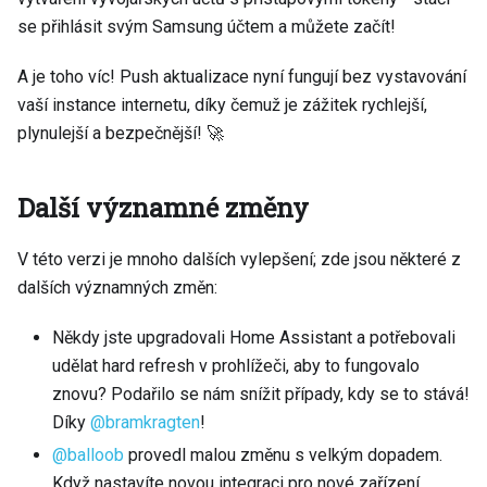
se přihlásit svým Samsung účtem a můžete začít!
A je toho víc! Push aktualizace nyní fungují bez vystavování
vaší instance internetu, díky čemuž je zážitek rychlejší,
plynulejší a bezpečnější! 🚀
Další významné změny
V této verzi je mnoho dalších vylepšení; zde jsou některé z
dalších významných změn:
Někdy jste upgradovali Home Assistant a potřebovali
udělat hard refresh v prohlížeči, aby to fungovalo
znovu? Podařilo se nám snížit případy, kdy se to stává!
Díky
@bramkragten
!
@balloob
provedl malou změnu s velkým dopadem.
Když nastavíte novou integraci pro nové zařízení,