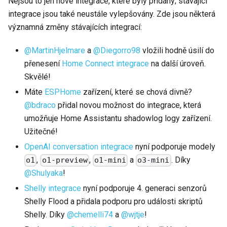
Nejsou to jen nové integrace, které byly přidány; stávající
integrace jsou také neustále vylepšovány. Zde jsou některá
významná změny stávajících integrací:
@MartinHjelmare
a
@Diegorro98
vložili hodně úsilí do
přenesení
Home Connect integrace
na další úroveň.
Skvělé!
Máte
ESPHome
zařízení, které se chová divně?
@bdraco
přidal novou možnost do integrace, která
umožňuje Home Assistantu shadowlog logy zařízení.
Užitečné!
OpenAI conversation integrace
nyní podporuje modely
,
,
a
. Díky
o1
o1-preview
o1-mini
o3-mini
@Shulyaka
!
Shelly integrace
nyní podporuje 4. generaci senzorů
Shelly Flood a přidala podporu pro události skriptů
Shelly. Díky
@chemelli74
a
@wjtje
!