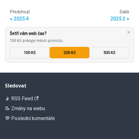
Předchozí
Další
2025.4
2025.2
Šetří vám web čas?
100 Kč pokryje měsíc provozu.
100 Kč
200 Kč
500 Kč
Sledovat
📡 RSS Feed
📝 Změny na webu
💬 Poslední komentáře