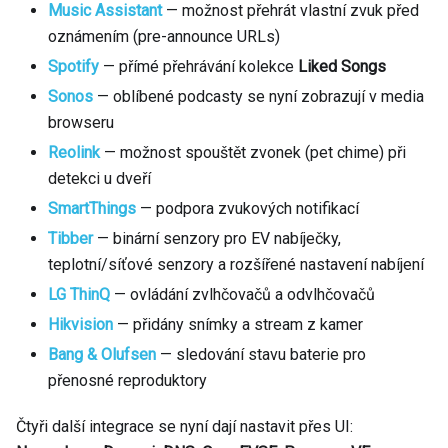
Music Assistant
— možnost přehrát vlastní zvuk před
oznámením (pre-announce URLs)
Spotify
— přímé přehrávání kolekce
Liked Songs
Sonos
— oblíbené podcasty se nyní zobrazují v media
browseru
Reolink
— možnost spouštět zvonek (pet chime) při
detekci u dveří
SmartThings
— podpora zvukových notifikací
Tibber
— binární senzory pro EV nabíječky,
teplotní/síťové senzory a rozšířené nastavení nabíjení
LG ThinQ
— ovládání zvlhčovačů a odvlhčovačů
Hikvision
— přidány snímky a stream z kamer
Bang & Olufsen
— sledování stavu baterie pro
přenosné reproduktory
Čtyři další integrace se nyní dají nastavit přes UI: