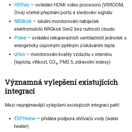
HDFury
— ovládání HDMI video procesorů (VRROOM,
Diva) včetně přepínání portů a sledování signálu
NRGkick
— lokální monitorování nabíječek
elektromobilů NRGkick Gen2 bez nutnosti cloudu
Prana
— ovládání rekuperačních ventilačních jednotek s
energeticky úsporným zpětným získáváním tepla
uHoo
— monitorování kvality vzduchu v interiéru
(teplota, vlhkost, CO₂, PM2.5, zdravotní indexy)
Významná vylepšení existujících
integrací
Mezi nejzajímavější vylepšení existujících integrací patří:
ESPHome
— přidána podpora ohřívačů vody (water
heater)