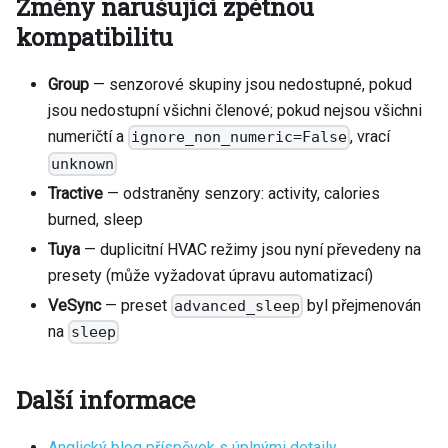
Změny narušující zpětnou
kompatibilitu
Group
— senzorové skupiny jsou nedostupné, pokud
jsou nedostupní všichni členové; pokud nejsou všichni
numeričtí a
, vrací
ignore_non_numeric=False
unknown
Tractive
— odstraněny senzory: activity, calories
burned, sleep
Tuya
— duplicitní HVAC režimy jsou nyní převedeny na
presety (může vyžadovat úpravu automatizací)
VeSync
— preset
byl přejmenován
advanced_sleep
na
sleep
Další informace
Anglický blog příspěvek s úplnými detaily