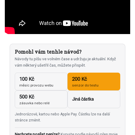
Pomohl vám tenhle návod?
Návody tu píšu ve volném čase a udržuju je aktuální. Když
vám některý ušetřil čas, můžete přispět.
100 Kč
200 Kč
měsíc provozu webu
senzor do testu
500 Kč
Jiná částka
zásuvka nebo relé
Jednorázově, kartou nebo Apple Pay. Částku lze na další
stránce změnit.
Nechcete posílat peníze?
Kupujte podle návodů přes moje