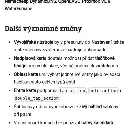
Namecheap DynamicDNS
,
OpenEVSE
,
Proxmox VE
a
WaterFurnace
.
Další významné změny
Vývojářské nástroje
byly přesunuty do
Nastavení
, takže
máte všechny systémové nástroje pohromadě
Nadpisová karta
dostala možnost přidat
tlačítkové
badge
pro rychlé akce, včetně podmínek viditelnosti
Oblast karta
umí vybrat jednotlivé entity jako ovládací
tlačítka místo celých typů entit
Entita karta
podporuje
,
i
tap_action
hold_action
double_tap_action
Šablonový editor nyní zobrazuje
živý náhled
šablony
při psaní
V dashboard kartách lze používat
barvy kalendářů