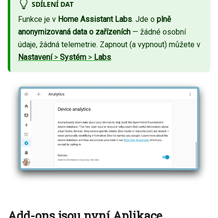
SDÍLENÍ DAT
Funkce je v
Home Assistant Labs
. Jde o
plně
anonymizovaná data o zařízeních
— žádné osobní
údaje, žádná telemetrie. Zapnout (a vypnout) můžete v
Nastavení
>
Systém
>
Labs
.
Add-ons jsou nyní Aplikace