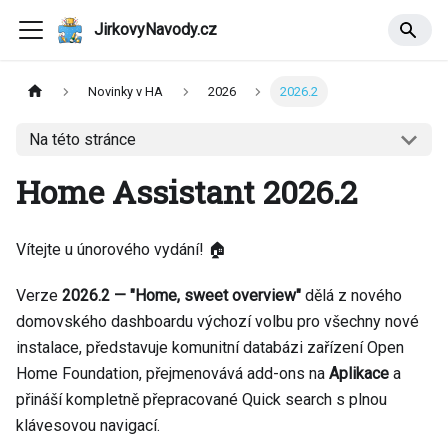
JirkovyNavody.cz
Novinky v HA
2026
2026.2
Na této stránce
Home Assistant 2026.2
Vítejte u únorového vydání! 🏠
Verze
2026.2 — "Home, sweet overview"
dělá z nového
domovského dashboardu výchozí volbu pro všechny nové
instalace, představuje komunitní databázi zařízení Open
Home Foundation, přejmenovává add-ons na
Aplikace
a
přináší kompletně přepracované Quick search s plnou
klávesovou navigací.