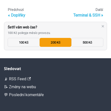
Předchozí
Další
Doplňky
Terminal & SSH
Šetří vám web čas?
100 Kč pokryje měsíc provozu.
100 Kč
200 Kč
500 Kč
Sledovat
📡 RSS Feed
📝 Změny na webu
💬 Poslední komentáře