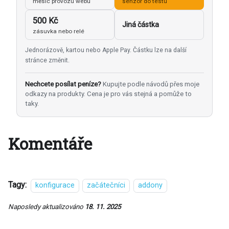
měsíc provozu webu
senzor do testu
500 Kč
Jiná částka
zásuvka nebo relé
Jednorázově, kartou nebo Apple Pay. Částku lze na další
stránce změnit.
Nechcete posílat peníze?
Kupujte podle návodů přes moje
odkazy na produkty. Cena je pro vás stejná a pomůže to
taky.
Komentáře
Tagy:
konfigurace
začátečníci
addony
Naposledy aktualizováno
18. 11. 2025