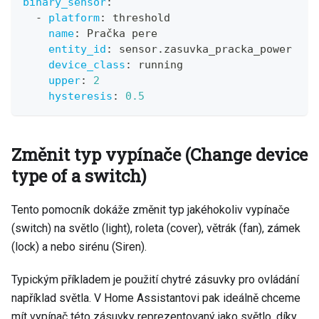
binary_sensor
:
-
platform
:
 threshold
name
:
 Pračka pere
entity_id
:
 sensor.zasuvka_pracka_power
device_class
:
 running
upper
:
2
hysteresis
:
0.5
Změnit typ vypínače (Change device
type of a switch)
Tento pomocník dokáže změnit typ jakéhokoliv vypínače
(switch) na světlo (light), roleta (cover), větrák (fan), zámek
(lock) a nebo sirénu (Siren).
Typickým příkladem je použití chytré zásuvky pro ovládání
například světla. V Home Assistantovi pak ideálně chceme
mít vypínač této zásuvky reprezentovaný jako světlo, díky