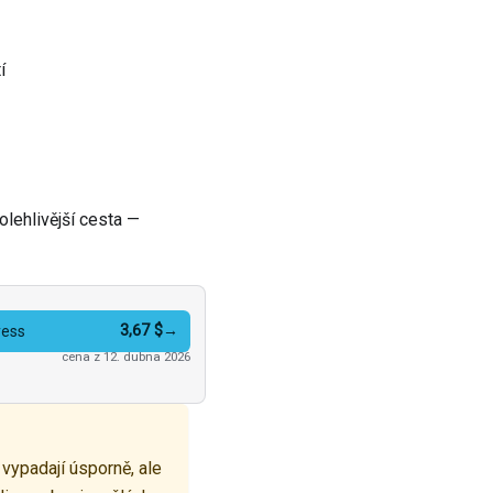
í
lehlivější cesta —
3,67 $
→
ress
cena z 12. dubna 2026
vypadají úsporně, ale