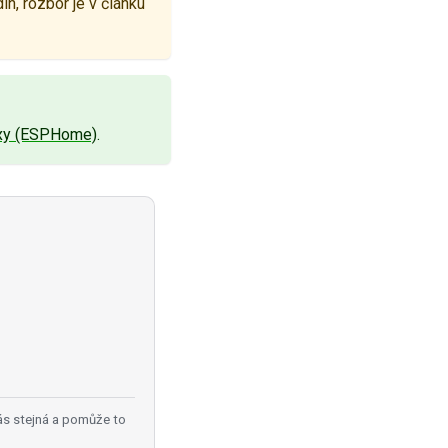
in, rozbor je v článku
oxy (ESPHome)
.
ás stejná a pomůže to