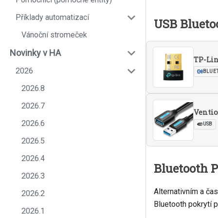
Příklady automatizací
USB Blueto
Vánoční stromeček
Novinky v HA
TP-Lin
2026
BLUE
2026.8
2026.7
2026.6
USB
2026.5
2026.4
Bluetooth P
2026.3
Alternativním a ča
2026.2
Bluetooth pokrytí
2026.1