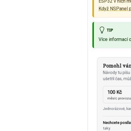
ESP32 v nich mus
Když NSPanel p
TIP
Více informací 
Pomohl vám
Návody tu píšu 
ušetřil čas, mů
100 Kč
měsíc provoz
Jednorázově, kar
Nechcete posíla
taky.