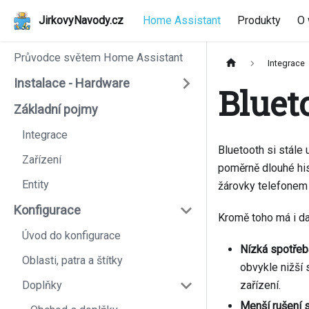
JirkovyNavody.cz
Home Assistant
Produkty
O
Průvodce světem Home Assistant
Integrace
Instalace - Hardware
Bluet
Základní pojmy
Integrace
Bluetooth si stále
Zařízení
poměrně dlouhé his
Entity
žárovky telefonem 
Konfigurace
Kromě toho má i da
Úvod do konfigurace
Nízká spotřeb
Oblasti, patra a štítky
obvykle nižší 
Doplňky
zařízení.
Menší rušení 