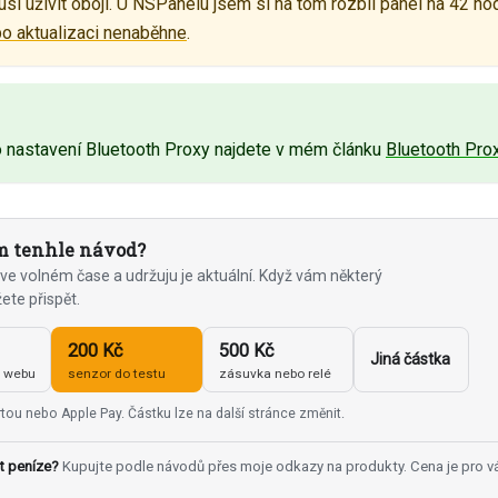
í uživit obojí. U NSPanelu jsem si na tom rozbil panel na 42 hod
o aktualizaci nenaběhne
.
o nastavení Bluetooth Proxy najdete v mém článku
Bluetooth Pr
 tenhle návod?
ve volném čase a udržuju je aktuální. Když vám některý
žete přispět.
200 Kč
500 Kč
Jiná částka
u webu
senzor do testu
zásuvka nebo relé
tou nebo Apple Pay. Částku lze na další stránce změnit.
t peníze?
Kupujte podle návodů přes moje odkazy na produkty. Cena je pro v