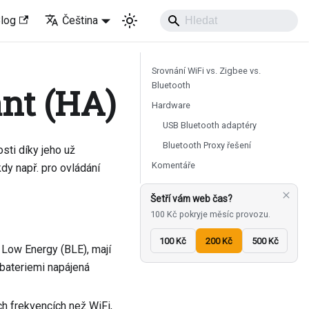
log
Čeština
Srovnání WiFi vs. Zigbee vs.
Bluetooth
nt (HA)
Hardware
USB Bluetooth adaptéry
Bluetooth Proxy řešení
sti díky jeho už
Komentáře
dy např. pro ovládání
Šetří vám web čas?
100 Kč pokryje měsíc provozu.
100 Kč
200 Kč
500 Kč
h Low Energy (BLE), mají
 bateriemi napájená
h frekvencích než WiFi,