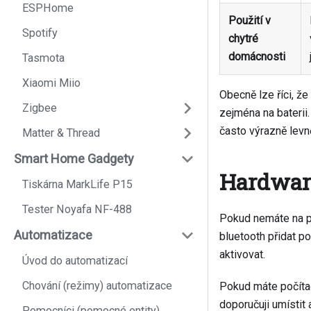
ESPHome
Použití v
Spotify
chytré
domácnosti
Tasmota
Xiaomi Miio
Obecně lze říci, že
Zigbee
zejména na baterii.
často výrazně levně
Matter & Thread
Smart Home Gadgety
Hardwar
Tiskárna MarkLife P15
Tester Noyafa NF-488
Pokud nemáte na poč
Automatizace
bluetooth přidat p
aktivovat.
Úvod do automatizací
Chování (režimy) automatizace
Pokud máte počítač
doporučuji umístit
Pomocníci (pomocné entity)