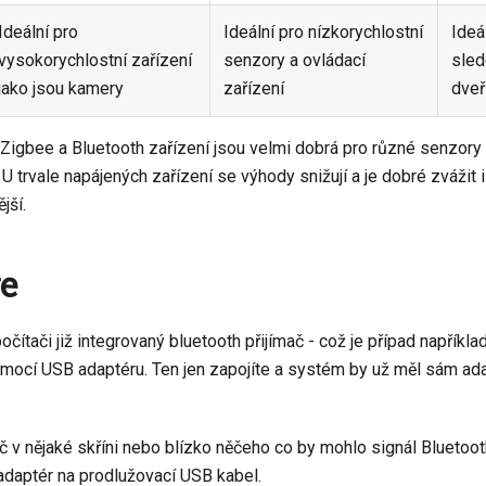
Ideální pro
Ideální pro nízkorychlostní
Ideá
vysokorychlostní zařízení
senzory a ovládací
sled
jako jsou kamery
zařízení
dveř
 Zigbee a Bluetooth zařízení jsou velmi dobrá pro různé senzory a
 U trvale napájených zařízení se výhody snižují a je dobré zvážit i 
jší.
e
ítači již integrovaný bluetooth přijímač - což je případ napříkl
omocí USB adaptéru. Ten jen zapojíte a systém by už měl sám ad
 v nějaké skříni nebo blízko něčeho co by mohlo signál Bluetooth 
 adaptér na prodlužovací USB kabel.