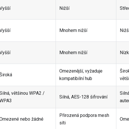
Vyšší
Nižší
Stře
Vyšší
Mnohem nižší
Nižš
Vyšší
Mnohem nižší
Nízk
Omezenější, vyžaduje
Širo
Široká
kompatibilní hub
větš
Silná, většinou WPA2 /
Siln
Silná, AES-128 šifrování
WPA3
aute
Přirozená podpora mesh
Omezené nebo žádné
Ome
síti