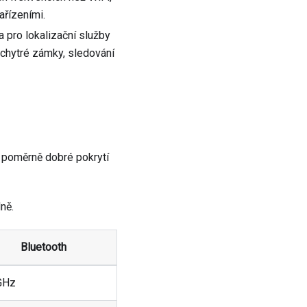
řízeními.
a pro lokalizační služby
 chytré zámky, sledování
 poměrně dobré pokrytí
ně.
Bluetooth
GHz