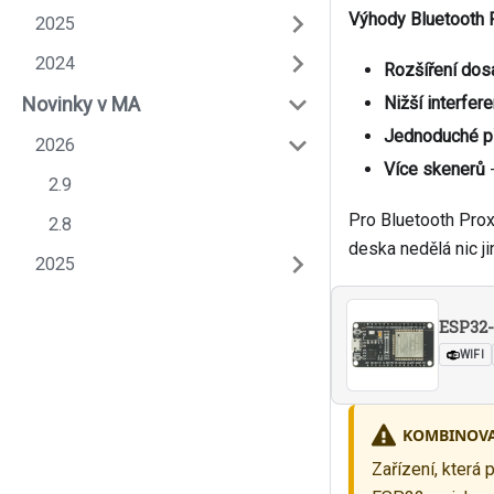
Výhody Bluetooth 
2025
2024
Rozšíření dos
Nižší interfer
Novinky v MA
Jednoduché př
2026
Více skenerů
-
2.9
Pro Bluetooth Prox
2.8
deska nedělá nic j
2025
ESP32
WIFI
KOMBINOVA
Zařízení, která 