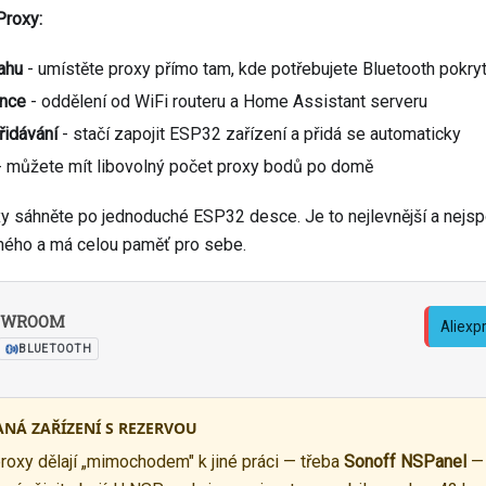
Proxy:
ahu
- umístěte proxy přímo tam, kde potřebujete Bluetooth pokryt
ence
- oddělení od WiFi routeru a Home Assistant serveru
idávání
- stačí zapojit ESP32 zařízení a přidá se automaticky
 můžete mít libovolný počet proxy bodů po domě
y sáhněte po jednoduché ESP32 desce. Je to nejlevnější a nejspo
iného a má celou paměť pro sebe.
-WROOM
Aliexp
BLUETOOTH
NÁ ZAŘÍZENÍ S REZERVOU
proxy dělají „mimochodem" k jiné práci — třeba
Sonoff NSPanel
— 