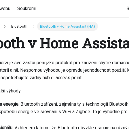
 webu
Soukromí
B
Bluetooth
Bluetooth v Home Assistant (HA)
ooth v Home Assista
 udržuje své zastoupení jako protokol pro zařízení chytré domácno
torii a ně. Nespornou výhodou je opravdu jednoduchost použití, k
nepotřebujete žádný hub či access point.
lší výhody:
a energie
: Bluetooth zařízení, zejména ty s technologií Bluetoot
spotřebu energie ve srovnání s WiFi a Zigbee. To je výhodné pro
signálu
: Vzhledem k tomu, že Bluetooth obvykle pracuje na různýc