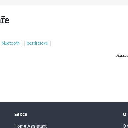
ře
bluetooth
bezdrátové
Naposl
Sekce
O
Home Assistant
O 