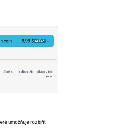
9,99 $
→
n.com
SLEVA
tálně není k dispozici nákup v této
zemi
které umožňuje rozšířit