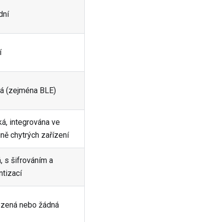
dní
í
á (zejména BLE)
ká, integrována ve
ině chytrých zařízení
á, s šifrováním a
ntizací
zená nebo žádná