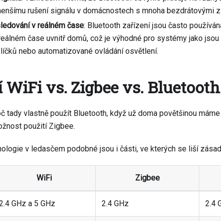
menšímu rušení signálu v domácnostech s mnoha bezdrátovými za
sledování v reálném čase
: Bluetooth zařízení jsou často používán
 reálném čase uvnitř domů, což je výhodné pro systémy jako jsou
íčků nebo automatizované ovládání osvětlení.
 WiFi vs. Zigbee vs. Bluetooth
oč tady vlastně použít Bluetooth, když už doma povětšinou máme
žnost použití Zigbee.
nologie v ledasčem podobné jsou i části, ve kterých se liší zásad
WiFi
Zigbee
2.4 GHz a 5 GHz
2.4 GHz
2.4 