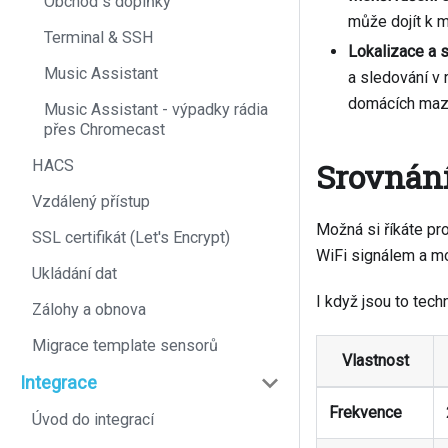
Obchod s doplňky
může dojít k 
Terminal & SSH
Lokalizace a 
Music Assistant
a sledování v
domácích mazl
Music Assistant - výpadky rádia
přes Chromecast
Srovnání
HACS
Vzdálený přístup
Možná si říkáte pr
SSL certifikát (Let's Encrypt)
WiFi signálem a mo
Ukládání dat
I když jsou to tech
Zálohy a obnova
Migrace template sensorů
Vlastnost
Integrace
Frekvence
Úvod do integrací