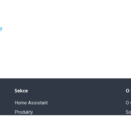
xy
Sekce
O
Home Assistant
O 
Produkty
So