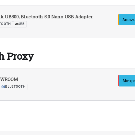
k UB500, Bluetooth 5.0 Nano USB Adapter
Amazo
TOOTH
USB
h Proxy
-WROOM
Aliexp
BLUETOOTH