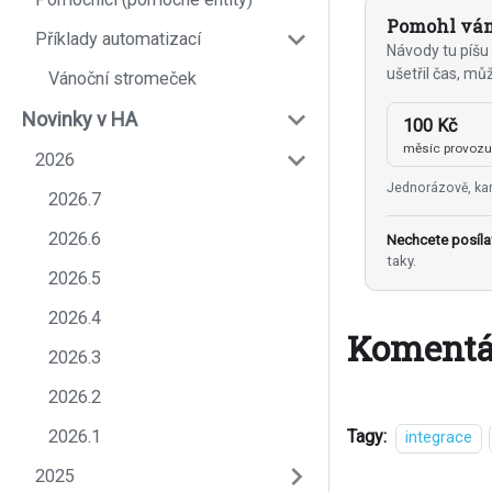
Pomohl vám
Příklady automatizací
Návody tu píšu 
ušetřil čas, mů
Vánoční stromeček
Novinky v HA
100 Kč
měsíc provoz
2026
Jednorázově, kar
2026.7
2026.6
Nechcete posíla
taky.
2026.5
2026.4
Komentá
2026.3
2026.2
2026.1
Tagy:
integrace
2025