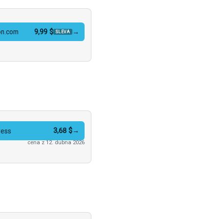
9,99 $
→
n.com
SLEVA
3,68 $
→
ress
cena z 12. dubna 2026