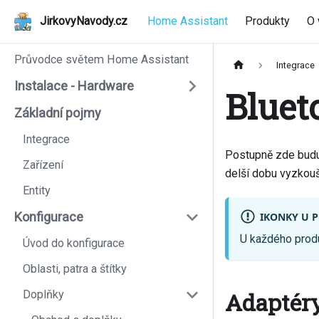
JirkovyNavody.cz
Home Assistant
Produkty
O
Průvodce světem Home Assistant
Integrace
Instalace - Hardware
Bluet
Základní pojmy
Integrace
Postupně zde budu 
Zařízení
delší dobu vyzkouš
Entity
Konfigurace
IKONKY U 
U každého prod
Úvod do konfigurace
Oblasti, patra a štítky
Adaptér
Doplňky