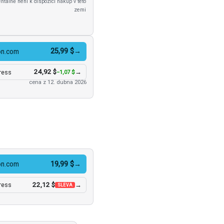
tálně není k dispozici nákup v této
zemi
25,99 $
→
n.com
24,92 $
→
ress
−1,07 $
cena z 12. dubna 2026
19,99 $
→
n.com
22,12 $
→
ress
SLEVA