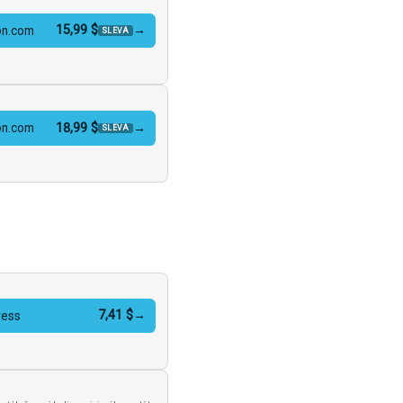
15,99 $
→
n.com
SLEVA
18,99 $
→
n.com
SLEVA
7,41 $
→
ress