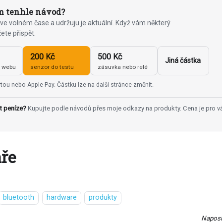
 tenhle návod?
ve volném čase a udržuju je aktuální. Když vám některý
žete přispět.
200 Kč
500 Kč
Jiná částka
u webu
senzor do testu
zásuvka nebo relé
tou nebo Apple Pay. Částku lze na další stránce změnit.
t peníze?
Kupujte podle návodů přes moje odkazy na produkty. Cena je pro v
ře
bluetooth
hardware
produkty
Naposl