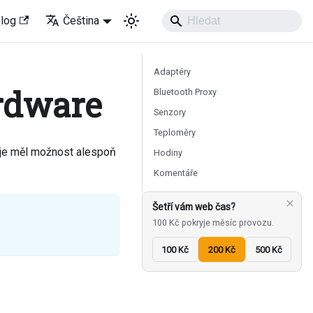
log
Čeština
Adaptéry
rdware
Bluetooth Proxy
Senzory
Teploměry
 je měl možnost alespoň
Hodiny
Komentáře
Šetří vám web čas?
100 Kč pokryje měsíc provozu.
100 Kč
200 Kč
500 Kč