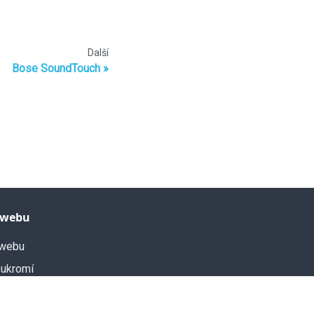
Další
Bose SoundTouch
 webu
webu
ukromí