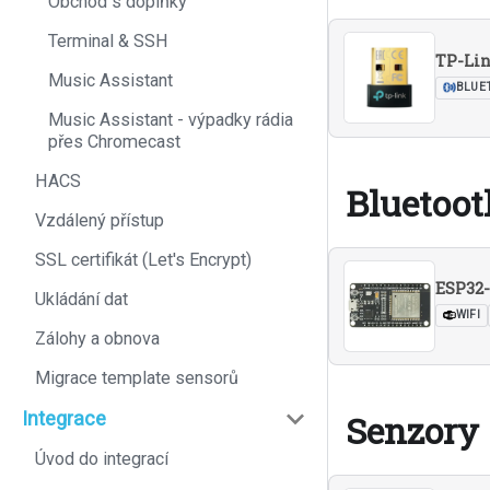
Obchod s doplňky
Terminal & SSH
TP-Lin
Music Assistant
BLUE
Music Assistant - výpadky rádia
přes Chromecast
HACS
Bluetoot
Vzdálený přístup
SSL certifikát (Let's Encrypt)
ESP32
Ukládání dat
WIFI
Zálohy a obnova
Migrace template sensorů
Senzory
Integrace
Úvod do integrací