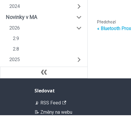
2024
Novinky v MA
Předchozí
2026
Bluetooth Pro
2.9
2.8
2025
Sledovat
📡 RSS Feed
📝 Změny na webu
💬 Poslední komentáře