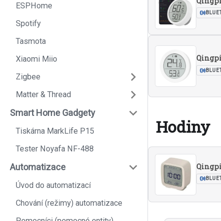
Qingp
ESPHome
BLUE
Spotify
Tasmota
Qingp
Xiaomi Miio
BLUE
Zigbee
Matter & Thread
Smart Home Gadgety
Hodiny
Tiskárna MarkLife P15
Tester Noyafa NF-488
Qingpi
Automatizace
BLUE
Úvod do automatizací
Chování (režimy) automatizace
Pomocníci (pomocné entity)