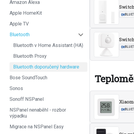
Amazon Alexa
Switch
Apple HomeKit
BLUE
Apple TV
Bluetooth
Switc
Bluetooth v Home Assistant (HA)
BLUE
Bluetooth Proxy
Bluetooth doporučený hardware
Teplomě
Bose SoundTouch
Sonos
Sonoff NSPanel
Xiaomi
NSPanel nenaběhl - rozbor
BLUE
výpadku
Migrace na NSPanel Easy