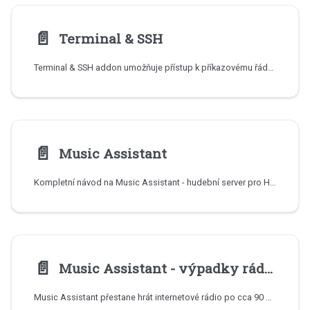
📄️
Terminal & SSH
Terminal & SSH addon umožňuje přístup k příkazovému řádku Home Assistant přes webové rozhraní i vzdálené SSH připojení pro pokročilou správu systému.
📄️
Music Assistant
Kompletní návod na Music Assistant - hudební server pro Home Assistant. Spotify, hudba z NAS přes SMB, audioknihy a podcasty, multi-room audio i hlasové ovládání hudby přes Assist.
📄️
Music Assistant - výpadky rádia přes Chromecast
Music Assistant přestane hrát internetové rádio po cca 90 sekundách a Chromecast se odpojí? Na soundbaru Samsung HW-Q800D byla příčina HTTP profil „forced content length". Návod ukazuje diagnostiku přes HA REST API i finální opravu (Profile 2 - no content length).