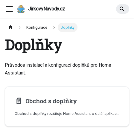
JirkovyNavody.cz
Konfigurace
Doplňky
Doplňky
Průvodce instalací a konfigurací doplňků pro Home
Assistant.
📄️
Obchod s doplňky
Obchod s doplňky rozšiřuje Home Assistant o další aplikace a služby. Naučte se instalovat addony a přidávat komunitní repositáře.